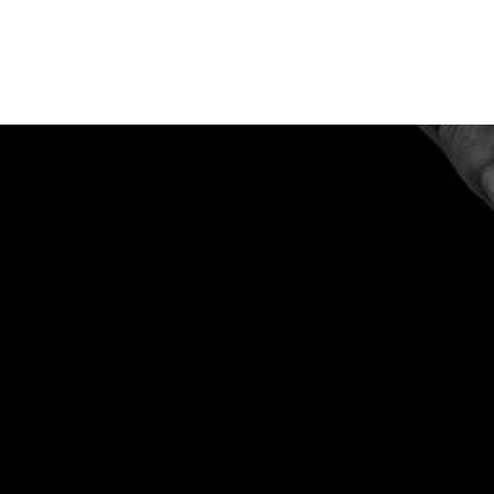
MÁS INFORMACI
Contactanos
+57 318 7609746
neumacorp@gmail.com