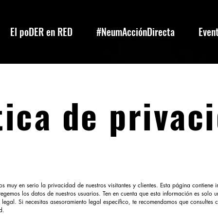
El poDER en RED
#NeumAcciónDirecta
Event
tica de privac
muy en serio la privacidad de nuestros visitantes y clientes. Esta página contiene
egemos los datos de nuestros usuarios. Ten en cuenta que esta información es solo 
 legal. Si necesitas asesoramiento legal específico, te recomendamos que consultes
d.